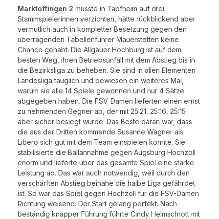
Marktoffingen 2
musste in Tapfheim auf drei
Stammspielerinnen verzichten, hätte rückblickend aber
vermutlich auch in kompletter Besetzung gegen den
überragenden Tabellenführer Mauerstetten keine
Chance gehabt. Die Allgäuer Hochburg ist auf dem
besten Weg, ihren Betriebsunfall mit dem Abstieg bis in
die Bezirksliga zu beheben. Sie sind in allen Elementen
Landesliga tauglich und bewiesen ein weiteres Mal,
warum sie alle 14 Spiele gewonnen und nur 4 Sätze
abgegeben haben. Die FSV-Damen lieferten einen ernst
zu nehmenden Gegner ab, der mit 25:21, 25:16, 25:15
aber sicher besiegt wurde. Das Beste daran war, dass
die aus der Dritten kommende Susanne Wagner als
Libero sich gut mit dem Team einspielen konnte. Sie
stabilisierte die Ballannahme gegen Augsburg Hochzoll
enorm und lieferte über das gesamte Spiel eine starke
Leistung ab. Das war auch notwendig, weil durch den
verschärften Abstieg beinahe die halbe Liga gefährdet
ist. So war das Spiel gegen Hochzoll für die FSV-Damen
Richtung weisend. Der Start gelang perfekt. Nach
beständig knapper Führung führte Cindy Helmschrott mit