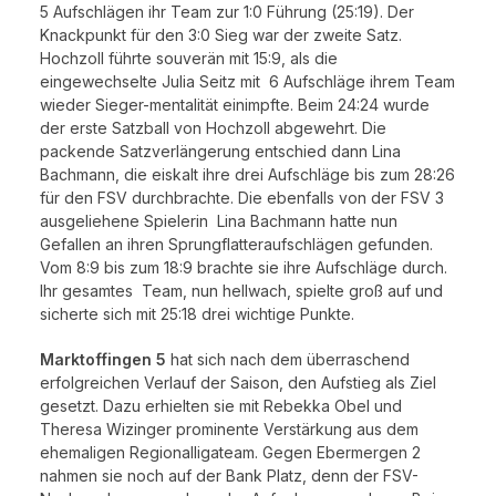
5 Aufschlägen ihr Team zur 1:0 Führung (25:19). Der
Knackpunkt für den 3:0 Sieg war der zweite Satz.
Hochzoll führte souverän mit 15:9, als die
eingewechselte Julia Seitz mit 6 Aufschläge ihrem Team
wieder Sieger-mentalität einimpfte. Beim 24:24 wurde
der erste Satzball von Hochzoll abgewehrt. Die
packende Satzverlängerung entschied dann Lina
Bachmann, die eiskalt ihre drei Aufschläge bis zum 28:26
für den FSV durchbrachte. Die ebenfalls von der FSV 3
ausgeliehene Spielerin Lina Bachmann hatte nun
Gefallen an ihren Sprungflatteraufschlägen gefunden.
Vom 8:9 bis zum 18:9 brachte sie ihre Aufschläge durch.
Ihr gesamtes Team, nun hellwach, spielte groß auf und
sicherte sich mit 25:18 drei wichtige Punkte.
Marktoffingen 5
hat sich nach dem überraschend
erfolgreichen Verlauf der Saison, den Aufstieg als Ziel
gesetzt. Dazu erhielten sie mit Rebekka Obel und
Theresa Wizinger prominente Verstärkung aus dem
ehemaligen Regionalligateam. Gegen Ebermergen 2
nahmen sie noch auf der Bank Platz, denn der FSV-