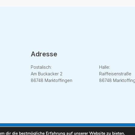
Adresse
Adresse
Postalisch:
Halle:
Am Buckacker 2
Raiffeisenstraße
86748 Marktoffingen
86748 Marktoffin
m dir die bestmögliche Erfahrung auf unserer Website zu bieten.
Copyright © 2023 DUOH Kreativbüro