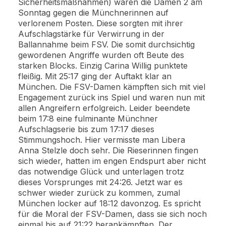
Sicherheitsmaßnahmen) waren die Damen 2 am
Sonntag gegen die Münchnerinnen auf
verlorenem Posten. Diese sorgten mit ihrer
Aufschlagstärke für Verwirrung in der
Ballannahme beim FSV. Die somit durchsichtig
gewordenen Angriffe wurden oft Beute des
starken Blocks. Einzig Carina Willig punktete
fleißig. Mit 25:17 ging der Auftakt klar an
München. Die FSV-Damen kämpften sich mit viel
Engagement zurück ins Spiel und waren nun mit
allen Angreifern erfolgreich. Leider beendete
beim 17:8 eine fulminante Münchner
Aufschlagserie bis zum 17:17 dieses
Stimmungshoch. Hier vermisste man Libera
Anna Stelzle doch sehr. Die Rieserinnen fingen
sich wieder, hatten im engen Endspurt aber nicht
das notwendige Glück und unterlagen trotz
dieses Vorsprunges mit 24:26. Jetzt war es
schwer wieder zurück zu kommen, zumal
München locker auf 18:12 davonzog. Es spricht
für die Moral der FSV-Damen, dass sie sich noch
einmal bis auf 21:22 herankämpften. Der