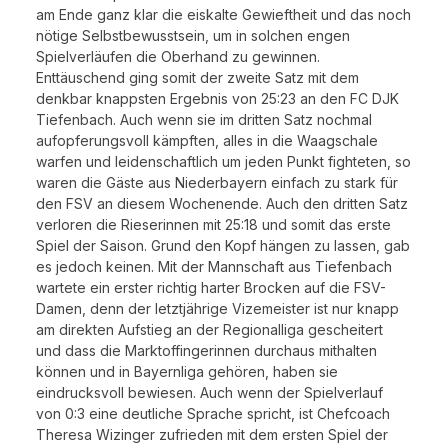
am Ende ganz klar die eiskalte Gewieftheit und das noch
nötige Selbstbewusstsein, um in solchen engen
Spielverläufen die Oberhand zu gewinnen.
Enttäuschend ging somit der zweite Satz mit dem
denkbar knappsten Ergebnis von 25:23 an den FC DJK
Tiefenbach. Auch wenn sie im dritten Satz nochmal
aufopferungsvoll kämpften, alles in die Waagschale
warfen und leidenschaftlich um jeden Punkt fighteten, so
waren die Gäste aus Niederbayern einfach zu stark für
den FSV an diesem Wochenende. Auch den dritten Satz
verloren die Rieserinnen mit 25:18 und somit das erste
Spiel der Saison. Grund den Kopf hängen zu lassen, gab
es jedoch keinen. Mit der Mannschaft aus Tiefenbach
wartete ein erster richtig harter Brocken auf die FSV-
Damen, denn der letztjährige Vizemeister ist nur knapp
am direkten Aufstieg an der Regionalliga gescheitert
und dass die Marktoffingerinnen durchaus mithalten
können und in Bayernliga gehören, haben sie
eindrucksvoll bewiesen. Auch wenn der Spielverlauf
von 0:3 eine deutliche Sprache spricht, ist Chefcoach
Theresa Wizinger zufrieden mit dem ersten Spiel der