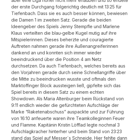
aber eine Liga höher nicht mehr erlauben und so endete
der erste Durchgang folgerichtig deutlich mit 13:25 für
Tiefenbach. Dass sie es auch besser können, bewiesen
die Damen 1 im zweiten Satz. Gerade die beiden
Ideengeber des Spiels Jenny Stempfle und Marlene
Klaus verteilten die blau-gelbe Kugel mutig auf ihre
Mitspielerinnen. Dieses beherzte und couragierte
Auftreten nahmen gerade ihre Außenangreiferinnen
dankend an und konnten sich immer wieder
beeindruckend über die Position 4 am Netz
durchsetzen. Da auch Tiefenbach, welches bereits aus
den Vorjahren gerade durch seine Schnellangriffe über
die Mitte zu beeindrucken wusste und oftmals den
Marktoffinger Block aussteigen ließ, gipfelte sich das
Spiel bereits in diesem Satz zu einem echten
Showdown. Als Maria Altenburger beim Rückstand von
9:11 endlich wieder die gefürchteten Aufschläge der
Marke “Raketenabschuss” auspackte und zur Führung
von 16:10 anfeuerte waren ihre Teamkolleginnen Feuer
und Flamme. Kapitänin Kristin Löfflad legte nochmal 3
Aufschlagkracher hinterher und beim Stand von 23:23
stand das Spiel auf Messer´s Schneide. Hier fehlte dann