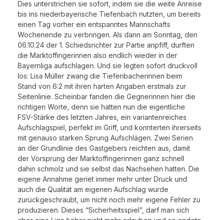
Dies unterstrichen sie sofort, indem sie die weite Anreise
bis ins niederbayerische Tiefenbach nutzten, um bereits
einen Tag vorher ein entspanntes Mannschafts
Wochenende zu verbringen. Als dann am Sonntag, den
06.10.24 der 1. Schiedsrichter zur Partie anpfiff, durften
die Marktoffingerinnen also endlich wieder in der
Bayernliga aufschlagen. Und sie legten sofort druckvoll
los: Lisa Müller zwang die Tiefenbacherinnen beim
Stand von 6:2 mit ihren harten Angaben erstmals zur
Seitenlinie. Scheinbar fanden die Gegnerinnen hier die
richtigen Worte, denn sie hatten nun die eigentliche
FSV-Stärke des letzten Jahres, ein variantenreiches
Aufschlagspiel, perfekt im Griff, und konnterten ihrerseits
mit genauso starken Sprung Aufschlägen. Zwei Serien
an der Grundlinie des Gastgebers reichten aus, damit
der Vorsprung der Marktoffingerinnen ganz schnell
dahin schmolz und sie selbst das Nachsehen hatten. Die
eigene Annahme geriet immer mehr unter Druck und
auch die Qualität am eigenen Aufschlag wurde
zurückgeschraubt, um nicht noch mehr eigene Fehler zu
produzieren. Dieses “Sicherheitsspiel”, darf man sich