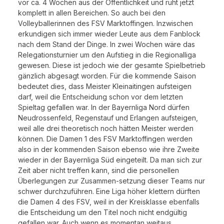
vor ca. 4 Wochen aus der Öffentlichkeit und ruht jetzt
komplett in allen Bereichen. So auch bei den
Volleyballerinnen des FSV Marktoffingen. Inzwischen
erkundigen sich immer wieder Leute aus dem Fanblock
nach dem Stand der Dinge. In zwei Wochen wäre das
Relegationsturnier um den Aufstieg in die Regionalliga
gewesen. Diese ist jedoch wie der gesamte Spielbetrieb
gänzlich abgesagt worden. Für die kommende Saison
bedeutet dies, dass Meister Kleinaitingen aufsteigen
darf, weil die Entscheidung schon vor dem letzten
Spieltag gefallen war. In der Bayernliga Nord dürfen
Neudrossenfeld, Regenstauf und Erlangen aufsteigen,
weil alle drei theoretisch noch hätten Meister werden
können. Die Damen 1 des FSV Marktoffingen werden
also in der kommenden Saison ebenso wie ihre Zweite
wieder in der Bayernliga Süd eingeteilt. Da man sich zur
Zeit aber nicht treffen kann, sind die personellen
Überlegungen zur Zusammen-setzung dieser Teams nur
schwer durchzuführen. Eine Liga höher klettern dürften
die Damen 4 des FSV, weil in der Kreisklasse ebenfalls
die Entscheidung um den Titel noch nicht endgültig
gefallen war. Auch wenn es momentan weitaus