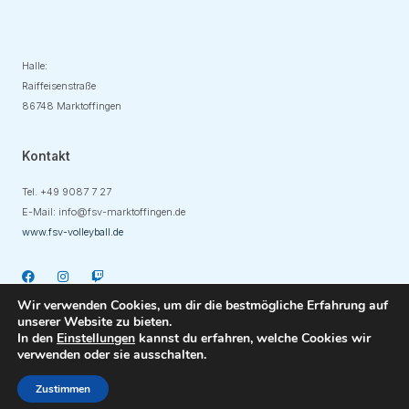
Adresse
Halle:
Raiffeisenstraße
86748 Marktoffingen
Kontakt
Tel. +49
9087 7 27
E-Mail:
info@fsv-marktoffingen.de
www.fsv-volleyball.de
Wir verwenden Cookies, um dir die bestmögliche Erfahrung auf
unserer Website zu bieten.
In den
Einstellungen
kannst du erfahren, welche Cookies wir
verwenden oder sie ausschalten.
Copyright © 2023 DUOH Kreativbüro
Zustimmen