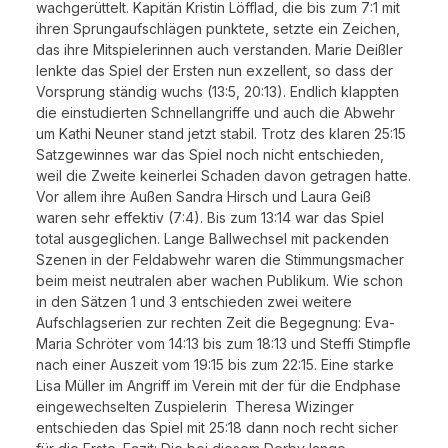
wachgerüttelt. Kapitän Kristin Löfflad, die bis zum 7:1 mit
ihren Sprungaufschlägen punktete, setzte ein Zeichen,
das ihre Mitspielerinnen auch verstanden. Marie Deißler
lenkte das Spiel der Ersten nun exzellent, so dass der
Vorsprung ständig wuchs (13:5, 20:13). Endlich klappten
die einstudierten Schnellangriffe und auch die Abwehr
um Kathi Neuner stand jetzt stabil. Trotz des klaren 25:15
Satzgewinnes war das Spiel noch nicht entschieden,
weil die Zweite keinerlei Schaden davon getragen hatte.
Vor allem ihre Außen Sandra Hirsch und Laura Geiß
waren sehr effektiv (7:4). Bis zum 13:14 war das Spiel
total ausgeglichen. Lange Ballwechsel mit packenden
Szenen in der Feldabwehr waren die Stimmungsmacher
beim meist neutralen aber wachen Publikum. Wie schon
in den Sätzen 1 und 3 entschieden zwei weitere
Aufschlagserien zur rechten Zeit die Begegnung: Eva-
Maria Schröter vom 14:13 bis zum 18:13 und Steffi Stimpfle
nach einer Auszeit vom 19:15 bis zum 22:15. Eine starke
Lisa Müller im Angriff im Verein mit der für die Endphase
eingewechselten Zuspielerin Theresa Wizinger
entschieden das Spiel mit 25:18 dann noch recht sicher