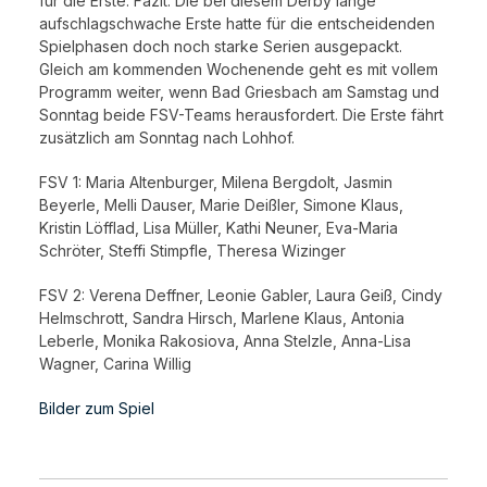
für die Erste. Fazit: Die bei diesem Derby lange
aufschlagschwache Erste hatte für die entscheidenden
Spielphasen doch noch starke Serien ausgepackt.
Gleich am kommenden Wochenende geht es mit vollem
Programm weiter, wenn Bad Griesbach am Samstag und
Sonntag beide FSV-Teams herausfordert. Die Erste fährt
zusätzlich am Sonntag nach Lohhof.
FSV 1: Maria Altenburger, Milena Bergdolt, Jasmin
Beyerle, Melli Dauser, Marie Deißler, Simone Klaus,
Kristin Löfflad, Lisa Müller, Kathi Neuner, Eva-Maria
Schröter, Steffi Stimpfle, Theresa Wizinger
FSV 2: Verena Deffner, Leonie Gabler, Laura Geiß, Cindy
Helmschrott, Sandra Hirsch, Marlene Klaus, Antonia
Leberle, Monika Rakosiova, Anna Stelzle, Anna-Lisa
Wagner, Carina Willig
Bilder zum Spiel