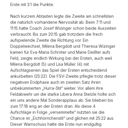
Erste mit 3:1 die Punkte.
Nach kurzem Abtasten legte die Zweite am schnellsten
die natürlich vorhandene Nervosität ab. Beim 7:11 und
11:15 hatte Coach Josef Wizinger schon beide Auszeiten
verbraucht. Bis zum 20:15 gab trotzdem die frech
aufspielende Zweite die Richtung vor. Ein
Doppelwechsel, Milena Bergdolt und Theresa Wizinger
kamen für Eva-Maria Schröter und Marie Deißler aufs
Feld, zeigte endlich Wirkung bei der Ersten, auch weil
Milena Bergdolt (5) und Lisa Müller (4) mit
Aufschlagserien das Spiel der Ersten entscheidend
ankurbelten (25:22). Die FSV-Zweite pflegte trotz dieser
negativen Endphase auch im zweiten Satz ihren
unbekümmerten „Hurra-Stil“ weiter. Vor allem ihre
Feldabwehr um die starke Libera Anna Stelzle holte sich
ein ums andere Mal Sonderapplaus ab. Sie blieben bis
zum 17:18 eng an der Ersten dran. Als diese 4
Aufschläge in Folge „versemmelte“ nutzten sie die
Chance im „Eichhörnchenstil“ und glichen mit 25:22 aus.
Dieser Warnschuss hatte die Erste nun endgültig