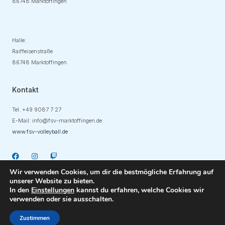
86748 Marktoffingen
Adresse
Halle:
Raiffeisenstraße
86748 Marktoffingen
Kontakt
Tel. +49
9087 7 27
E-Mail:
info@fsv-marktoffingen.de
www.fsv-volleyball.de
Wir verwenden Cookies, um dir die bestmögliche Erfahrung auf
unserer Website zu bieten.
In den
Einstellungen
kannst du erfahren, welche Cookies wir
verwenden oder sie ausschalten.
Copyright © 2023 DUOH Kreativbüro
Zustimmen