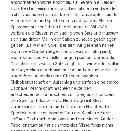
anspornenden Worte nochmals zur Seitenlinie. Leider
schaffte die Heimmannschaft diesmal die Trendwende
nicht. Dachau ließ sich zu keiner Zeit das Zepter aus der
Hand nehmen und spielte seriös und ganz im Stil einer
Spitzenmannschaft ihren Stiefel herunter. Mit 25:16
verloren die Rieserinnen auch diesen Satz und mussten
sich zum dritten Mal in der Saison zuhause geschlagen
geben. „Es war ein Spiel, bei dem wir gesehen haben,
wo unsere Stärken liegen und zu was wir fähig sind,
wenn wir uns zu Höchstleistungen pushen. Gerade die
Crunchtime im zweiten Satz zeigt, dass wir wieder voll in
der Bayernliga angekommen sind und da auch definitiv
hingehören. Ausgelassene Chancen, weniger
Risikobereitschaft am Aufschlag und einfach eine starke
Dachauer Mannschaft machten heute den
entscheidenden Unterschied zum Sieg aus. Trotzdem:
„Ein Spiel, auf das wir trotz Niederlage mit Stolz
zurückblicken können und erhobenen Hauptes das
Spielfeld verlassen konnten“ lautete Kapitänin Kristin
Löfflads Fazit nach dem zweistündigen Match. An der
Tabellensituation hat sich trotz des Misserfolgs nichts