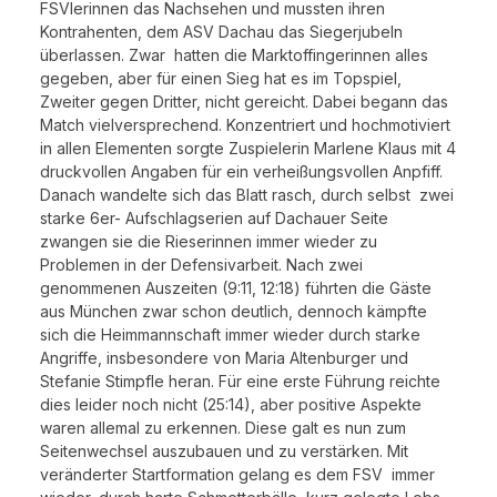
FSVlerinnen das Nachsehen und mussten ihren
Kontrahenten, dem ASV Dachau das Siegerjubeln
überlassen. Zwar hatten die Marktoffingerinnen alles
gegeben, aber für einen Sieg hat es im Topspiel,
Zweiter gegen Dritter, nicht gereicht. Dabei begann das
Match vielversprechend. Konzentriert und hochmotiviert
in allen Elementen sorgte Zuspielerin Marlene Klaus mit 4
druckvollen Angaben für ein verheißungsvollen Anpfiff.
Danach wandelte sich das Blatt rasch, durch selbst zwei
starke 6er- Aufschlagserien auf Dachauer Seite
zwangen sie die Rieserinnen immer wieder zu
Problemen in der Defensivarbeit. Nach zwei
genommenen Auszeiten (9:11, 12:18) führten die Gäste
aus München zwar schon deutlich, dennoch kämpfte
sich die Heimmannschaft immer wieder durch starke
Angriffe, insbesondere von Maria Altenburger und
Stefanie Stimpfle heran. Für eine erste Führung reichte
dies leider noch nicht (25:14), aber positive Aspekte
waren allemal zu erkennen. Diese galt es nun zum
Seitenwechsel auszubauen und zu verstärken. Mit
veränderter Startformation gelang es dem FSV immer