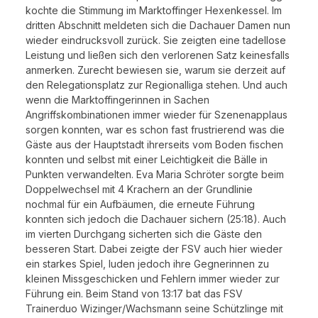
kochte die Stimmung im Marktoffinger Hexenkessel. Im
dritten Abschnitt meldeten sich die Dachauer Damen nun
wieder eindrucksvoll zurück. Sie zeigten eine tadellose
Leistung und ließen sich den verlorenen Satz keinesfalls
anmerken. Zurecht bewiesen sie, warum sie derzeit auf
den Relegationsplatz zur Regionalliga stehen. Und auch
wenn die Marktoffingerinnen in Sachen
Angriffskombinationen immer wieder für Szenenapplaus
sorgen konnten, war es schon fast frustrierend was die
Gäste aus der Hauptstadt ihrerseits vom Boden fischen
konnten und selbst mit einer Leichtigkeit die Bälle in
Punkten verwandelten. Eva Maria Schröter sorgte beim
Doppelwechsel mit 4 Krachern an der Grundlinie
nochmal für ein Aufbäumen, die erneute Führung
konnten sich jedoch die Dachauer sichern (25:18). Auch
im vierten Durchgang sicherten sich die Gäste den
besseren Start. Dabei zeigte der FSV auch hier wieder
ein starkes Spiel, luden jedoch ihre Gegnerinnen zu
kleinen Missgeschicken und Fehlern immer wieder zur
Führung ein. Beim Stand von 13:17 bat das FSV
Trainerduo Wizinger/Wachsmann seine Schützlinge mit