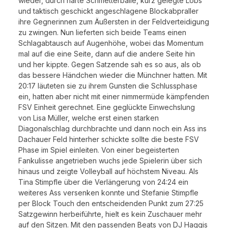
wieder, durch harte Schmetterbälle, kurz gelegte Lobs
und taktisch geschickt angeschlagene Blockabpraller
ihre Gegnerinnen zum Äußersten in der Feldverteidigung
zu zwingen. Nun lieferten sich beide Teams einen
Schlagabtausch auf Augenhöhe, wobei das Momentum
mal auf die eine Seite, dann auf die andere Seite hin
und her kippte. Gegen Satzende sah es so aus, als ob
das bessere Händchen wieder die Münchner hatten. Mit
20:17 läuteten sie zu ihrem Gunsten die Schlussphase
ein, hatten aber nicht mit einer nimmermüde kämpfenden
FSV Einheit gerechnet. Eine geglückte Einwechslung
von Lisa Müller, welche erst einen starken
Diagonalschlag durchbrachte und dann noch ein Ass ins
Dachauer Feld hinterher schickte sollte die beste FSV
Phase im Spiel einleiten. Von einer begeisterten
Fankulisse angetrieben wuchs jede Spielerin über sich
hinaus und zeigte Volleyball auf höchstem Niveau. Als
Tina Stimpfle über die Verlängerung von 24:24 ein
weiteres Ass versenken konnte und Stefanie Stimpfle
per Block Touch den entscheidenden Punkt zum 27:25
Satzgewinn herbeiführte, hielt es kein Zuschauer mehr
auf den Sitzen. Mit den passenden Beats von DJ Haggis