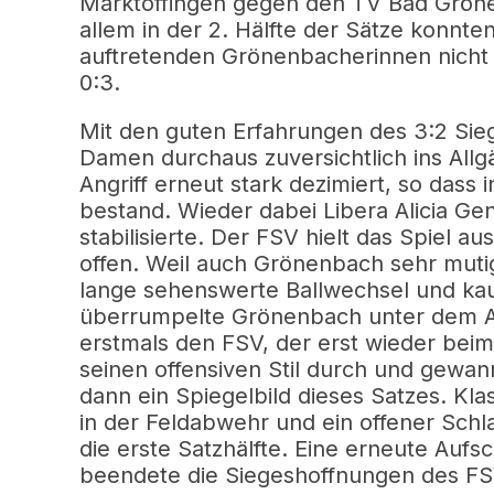
Marktoffingen gegen den TV Bad Grön
allem in der 2. Hälfte der Sätze konnte
auftretenden Grönenbacherinnen nicht m
0:3.
Mit den guten Erfahrungen des 3:2 Sie
Damen durchaus zuversichtlich ins Allgä
Angriff erneut stark dezimiert, so dass
bestand. Wieder dabei Libera Alicia Gen
stabilisierte. Der FSV hielt das Spiel a
offen. Weil auch Grönenbach sehr muti
lange sehenswerte Ballwechsel und k
überrumpelte Grönenbach unter dem Au
erstmals den FSV, der erst wieder beim 
seinen offensiven Stil durch und gewan
dann ein Spiegelbild dieses Satzes. Kl
in der Feldabwehr und ein offener Sch
die erste Satzhälfte. Eine erneute Aufs
beendete die Siegeshoffnungen des FSV