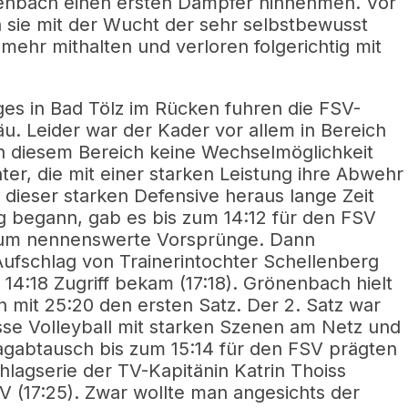
enbach einen ersten Dämpfer hinnehmen. Vor
n sie mit der Wucht der sehr selbstbewusst
ehr mithalten und verloren folgerichtig mit
ges in Bad Tölz im Rücken fuhren die FSV-
u. Leider war der Kader vor allem in Bereich
 in diesem Bereich keine Wechselmöglichkeit
ter, die mit einer starken Leistung ihre Abwehr
us dieser starken Defensive heraus lange Zeit
g begann, gab es bis zum 14:12 für den FSV
aum nennenswerte Vorsprünge. Dann
fschlag von Trainerintochter Schellenberg
14:18 Zugriff bekam (17:18). Grönenbach hielt
n mit 25:20 den ersten Satz. Der 2. Satz war
asse Volleyball mit starken Szenen am Netz und
lagabtausch bis zum 15:14 für den FSV prägten
chlagserie der TV-Kapitänin Katrin Thoiss
 (17:25). Zwar wollte man angesichts der