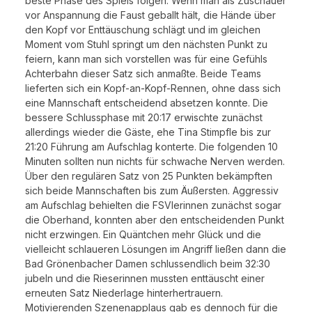
beste Phase des Spiels folgen. Wenn man als Zuschauer
vor Anspannung die Faust geballt hält, die Hände über
den Kopf vor Enttäuschung schlägt und im gleichen
Moment vom Stuhl springt um den nächsten Punkt zu
feiern, kann man sich vorstellen was für eine Gefühls
Achterbahn dieser Satz sich anmaßte. Beide Teams
lieferten sich ein Kopf-an-Kopf-Rennen, ohne dass sich
eine Mannschaft entscheidend absetzen konnte. Die
bessere Schlussphase mit 20:17 erwischte zunächst
allerdings wieder die Gäste, ehe Tina Stimpfle bis zur
21:20 Führung am Aufschlag konterte. Die folgenden 10
Minuten sollten nun nichts für schwache Nerven werden.
Über den regulären Satz von 25 Punkten bekämpften
sich beide Mannschaften bis zum Äußersten. Aggressiv
am Aufschlag behielten die FSVlerinnen zunächst sogar
die Oberhand, konnten aber den entscheidenden Punkt
nicht erzwingen. Ein Quäntchen mehr Glück und die
vielleicht schlaueren Lösungen im Angriff ließen dann die
Bad Grönenbacher Damen schlussendlich beim 32:30
jubeln und die Rieserinnen mussten enttäuscht einer
erneuten Satz Niederlage hinterhertrauern.
Motivierenden Szenenapplaus gab es dennoch für die