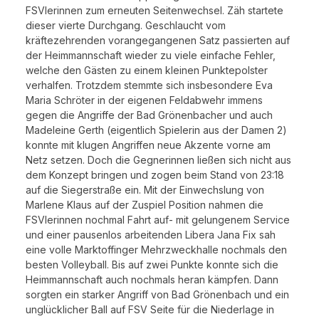
FSVlerinnen zum erneuten Seitenwechsel. Zäh startete
dieser vierte Durchgang. Geschlaucht vom
kräftezehrenden vorangegangenen Satz passierten auf
der Heimmannschaft wieder zu viele einfache Fehler,
welche den Gästen zu einem kleinen Punktepolster
verhalfen. Trotzdem stemmte sich insbesondere Eva
Maria Schröter in der eigenen Feldabwehr immens
gegen die Angriffe der Bad Grönenbacher und auch
Madeleine Gerth (eigentlich Spielerin aus der Damen 2)
konnte mit klugen Angriffen neue Akzente vorne am
Netz setzen. Doch die Gegnerinnen ließen sich nicht aus
dem Konzept bringen und zogen beim Stand von 23:18
auf die Siegerstraße ein. Mit der Einwechslung von
Marlene Klaus auf der Zuspiel Position nahmen die
FSVlerinnen nochmal Fahrt auf- mit gelungenem Service
und einer pausenlos arbeitenden Libera Jana Fix sah
eine volle Marktoffinger Mehrzweckhalle nochmals den
besten Volleyball. Bis auf zwei Punkte konnte sich die
Heimmannschaft auch nochmals heran kämpfen. Dann
sorgten ein starker Angriff von Bad Grönenbach und ein
unglücklicher Ball auf FSV Seite für die Niederlage in