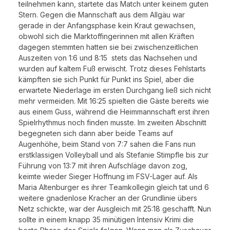
teilnehmen kann, startete das Match unter keinem guten
Stern. Gegen die Mannschaft aus dem Allgäu war
gerade in der Anfangsphase kein Kraut gewachsen,
obwohl sich die Marktoffingerinnen mit allen Kräften
dagegen stemmten hatten sie bei zwischenzeitlichen
Auszeiten von 1:6 und 8:15 stets das Nachsehen und
wurden auf kaltem Fuß erwischt. Trotz dieses Fehlstarts
kämpften sie sich Punkt für Punkt ins Spiel, aber die
erwartete Niederlage im ersten Durchgang ließ sich nicht
mehr vermeiden. Mit 16:25 spielten die Gäste bereits wie
aus einem Guss, während die Heimmannschaft erst ihren
Spielrhythmus noch finden musste. Im zweiten Abschnitt
begegneten sich dann aber beide Teams auf
Augenhöhe, beim Stand von 7:7 sahen die Fans nun
erstklassigen Volleyball und als Stefanie Stimpfle bis zur
Führung von 13:7 mit ihren Aufschläge davon zog,
keimte wieder Sieger Hoffnung im FSV-Lager auf. Als
Maria Altenburger es ihrer Teamkollegin gleich tat und 6
weitere gnadenlose Kracher an der Grundlinie übers
Netz schickte, war der Ausgleich mit 25:18 geschafft. Nun
sollte in einem knapp 35 minütigen Intensiv Krimi die