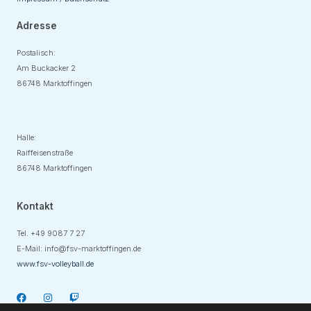
Adresse
Postalisch:
Am Buckacker 2
86748 Marktoffingen
Adresse
Halle:
Raiffeisenstraße
86748 Marktoffingen
Kontakt
Tel. +49
9087 7 27
E-Mail:
info@fsv-marktoffingen.de
www.fsv-volleyball.de