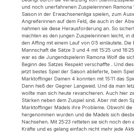
und noch unerfahrenen Zuspielerinnen Ramona Wol
Saison in der Erwachsenenliga spielen, zum Ausw
Angreiferinnen auf dem Feld, die auch in der Ab
nahmen sie diese Herausforderung an. So sicherte
machten es den jungen Zuspielerinnen leicht, in
den Affing mit einem Lauf von 0:5 einläutete. Di
Mannschaft die Sätze 3 und 4 mit 15:25 und 18:2
war es die Jungendspielerin Ramona Wolf die sich
Beginn des Satzes Respekt verschaffte . Und dies
jetzt bestes Spiel der Saison ablieferte, beim Sp
Marktoffinger Damen 4 konnten mit 15:11 das Spie
Dann hieß der Gegner Langweid. Und da man let
wollte man sich heute revanchieren. Auch hier z
Stärken neben dem Zuspiel sind. Aber mit dem Sp
Marktoffinger Mädels ihre Probleme. Obwohl die l
hergenommen wurden und die Mädels sich diesbezü
Nachsehen. Mit 25:23 retteten sie sich noch den 
Kräfte und es gelang einfach nicht mehr jede Akti