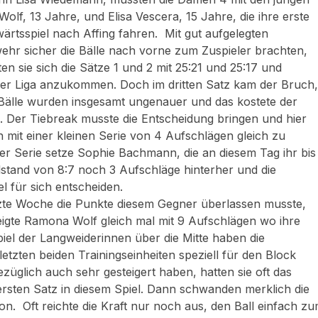
f, 13 Jahre, und Elisa Vescera, 15 Jahre, die ihre erste
ärtsspiel nach Affing fahren. Mit gut aufgelegten
wehr sicher die Bälle nach vorne zum Zuspieler brachten,
n sie sich die Sätze 1 und 2 mit 25:21 und 25:17 und
 der Liga anzukommen. Doch im dritten Satz kam der Bruch,
e Bälle wurden insgesamt ungenauer und das kostete der
5. Der Tiebreak musste die Entscheidung bringen und hier
 mit einer kleinen Serie von 4 Aufschlägen gleich zu
er Serie setze Sophie Bachmann, die an diesem Tag ihr bis
ielstand von 8:7 noch 3 Aufschläge hinterher und die
l für sich entscheiden.
zte Woche die Punkte diesem Gegner überlassen musste,
eigte Ramona Wolf gleich mal mit 9 Aufschlägen wo ihre
iel der Langweiderinnen über die Mitte haben die
etzten beiden Trainingseinheiten speziell für den Block
glich auch sehr gesteigert haben, hatten sie oft das
ersten Satz in diesem Spiel. Dann schwanden merklich die
on. Oft reichte die Kraft nur noch aus, den Ball einfach z