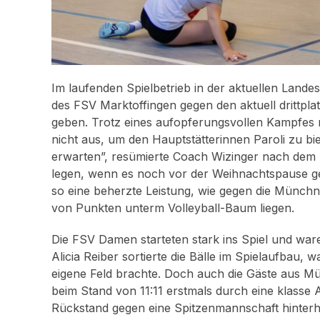
Im laufenden Spielbetrieb in der aktuellen Landes
des FSV Marktoffingen gegen den aktuell drittpl
geben. Trotz eines aufopferungsvollen Kampfes mi
nicht aus, um den Hauptstätterinnen Paroli zu b
erwarten”, resümierte Coach Wizinger nach dem S
legen, wenn es noch vor der Weihnachtspause ge
so eine beherzte Leistung, wie gegen die Münchn
von Punkten unterm Volleyball-Baum liegen.
Die FSV Damen starteten stark ins Spiel und war
Alicia Reiber sortierte die Bälle im Spielaufbau,
eigene Feld brachte. Doch auch die Gäste aus 
beim Stand von 11:11 erstmals durch eine klasse 
Rückstand gegen eine Spitzenmannschaft hinterh