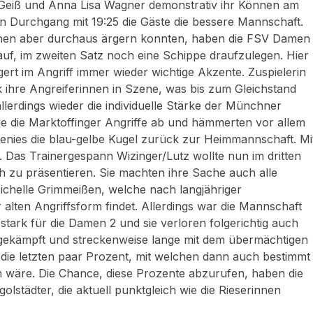
 Geiß und Anna Lisa Wagner demonstrativ ihr Können am
en Durchgang mit 19:25 die Gäste die bessere Mannschaft.
nnen aber durchaus ärgern konnten, haben die FSV Damen
auf, im zweiten Satz noch eine Schippe draufzulegen. Hier
ert im Angriff immer wieder wichtige Akzente. Zuspielerin
k ihre Angreiferinnen in Szene, was bis zum Gleichstand
llerdings wieder die individuelle Stärke der Münchner
ie die Marktoffinger Angriffe ab und hämmerten vor allem
enies die blau-gelbe Kugel zurück zur Heimmannschaft. Mi
z. Das Trainergespann Wizinger/Lutz wollte nun im dritten
ch zu präsentieren. Sie machten ihre Sache auch alle
chelle Grimmeißen, welche nach langjähriger
alten Angriffsform findet. Allerdings war die Mannschaft
ark für die Damen 2 und sie verloren folgerichtig auch
ll gekämpft und streckenweise lange mit dem übermächtigen
die letzten paar Prozent, mit welchen dann auch bestimmt
 wäre. Die Chance, diese Prozente abzurufen, haben die
städter, die aktuell punktgleich wie die Rieserinnen