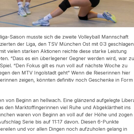
liga-Saison musste sich die zweite Volleyball Mannschaft
atzierten der Liga, den TSV München Ost mit 0:3 geschlagen
t vielen starken Aktionen reichte diese starke Leistung
ieten. “Dass es ein überlegener Gegner werden wird, war z
piel. “Den Fokus gilt es nun voll auf nächste Woche zu
gen den MTV Ingolstadt geht” Wenn die Rieserinnen hier
erinnen zeigen, könnten definitiv noch Geschenke in Form
en von Beginn an hellwach. Eine glänzend aufgelegte Liber
 was den Marktoffingerinnen viel Ruhe und Abgeklärtheit ins
München waren von Beginn an voll auf der Höhe und zogen
Aufschlag Serie bis auf 11:17 davon. Diesen 6-Punkte
ereilen und vor allen Dingen noch aufzuholen gelang in