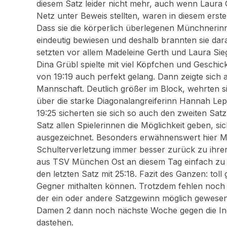
diesem Satz leider nicht mehr, auch wenn Laura
Netz unter Beweis stellten, waren in diesem erst
Dass sie die körperlich überlegenen Münchneri
eindeutig bewiesen und deshalb brannten sie dar
setzten vor allem Madeleine Gerth und Laura Sieg
Dina Grübl spielte mit viel Köpfchen und Geschic
von 19:19 auch perfekt gelang. Dann zeigte sich a
Mannschaft. Deutlich größer im Block, wehrten s
über die starke Diagonalangreiferinn Hannah Lep
19:25 sicherten sie sich so auch den zweiten Sat
Satz allen Spielerinnen die Möglichkeit geben, si
ausgezeichnet. Besonders erwähnenswert hier Mi
Schulterverletzung immer besser zurück zu ihrer 
aus TSV München Ost an diesem Tag einfach zu st
den letzten Satz mit 25:18. Fazit des Ganzen: to
Gegner mithalten können. Trotzdem fehlen noch 
der ein oder andere Satzgewinn möglich gewesen
Damen 2 dann noch nächste Woche gegen die Ingol
dastehen.