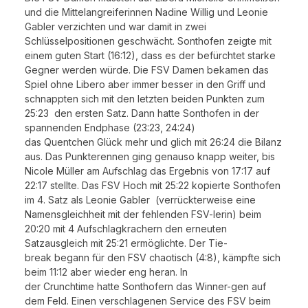
und die Mittelangreiferinnen Nadine Willig und Leonie
Gabler verzichten und war damit in zwei
Schlüsselpositionen geschwächt. Sonthofen zeigte mit
einem guten Start (16:12), dass es der befürchtet starke
Gegner werden würde. Die FSV Damen bekamen das
Spiel ohne Libero aber immer besser in den Griff und
schnappten sich mit den letzten beiden Punkten zum
25:23 den ersten Satz. Dann hatte Sonthofen in der
spannenden Endphase (23:23, 24:24)
das Quentchen Glück mehr und glich mit 26:24 die Bilanz
aus. Das Punkterennen ging genauso knapp weiter, bis
Nicole Müller am Aufschlag das Ergebnis von 17:17 auf
22:17 stellte. Das FSV Hoch mit 25:22 kopierte Sonthofen
im 4. Satz als Leonie Gabler (verrückterweise eine
Namensgleichheit mit der fehlenden FSV-lerin) beim
20:20 mit 4 Aufschlagkrachern den erneuten
Satzausgleich mit 25:21 ermöglichte. Der Tie-
break begann für den FSV chaotisch (4:8), kämpfte sich
beim 11:12 aber wieder eng heran. In
der Crunchtime hatte Sonthofern das Winner-gen auf
dem Feld. Einen verschlagenen Service des FSV beim