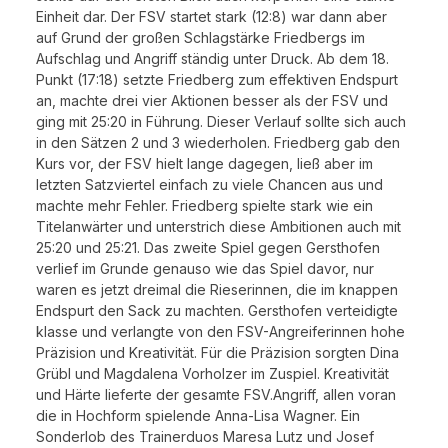
Einheit dar. Der FSV startet stark (12:8) war dann aber
auf Grund der großen Schlagstärke Friedbergs im
Aufschlag und Angriff ständig unter Druck. Ab dem 18.
Punkt (17:18) setzte Friedberg zum effektiven Endspurt
an, machte drei vier Aktionen besser als der FSV und
ging mit 25:20 in Führung. Dieser Verlauf sollte sich auch
in den Sätzen 2 und 3 wiederholen. Friedberg gab den
Kurs vor, der FSV hielt lange dagegen, ließ aber im
letzten Satzviertel einfach zu viele Chancen aus und
machte mehr Fehler. Friedberg spielte stark wie ein
Titelanwärter und unterstrich diese Ambitionen auch mit
25:20 und 25:21. Das zweite Spiel gegen Gersthofen
verlief im Grunde genauso wie das Spiel davor, nur
waren es jetzt dreimal die Rieserinnen, die im knappen
Endspurt den Sack zu machten. Gersthofen verteidigte
klasse und verlangte von den FSV-Angreiferinnen hohe
Präzision und Kreativität. Für die Präzision sorgten Dina
Grübl und Magdalena Vorholzer im Zuspiel. Kreativität
und Härte lieferte der gesamte FSV.Angriff, allen voran
die in Hochform spielende Anna-Lisa Wagner. Ein
Sonderlob des Trainerduos Maresa Lutz und Josef