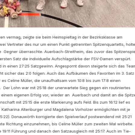
en vermag, zeigte sie beim Heimspieltag in der Bezirksklasse am
i Vertreter des nur um einen Punkt getrennten Spitzenquartetts, holt
e Gegner überraschte. Auerbach-Streitheim, das zuvor das Spitzenspie
rsten Satz die individuelle Aufschlagstärke der FSV-Damen verspürt.
d in einen 27:25 Satzgewinn. Angespornt davon steigerte sich das Tea
cht sicher das 2:0 folgen. Auch das Aufbäumen des Favoriten im 3. Satz
 es Celine Müller, die unaufhaltsam vom 10:8 bis zum 17:8 einen
 Der Lohn war mit 25:18 der unerwartete Sieg gegen ein routiniertes
 einem eigenen Erfolg vor, wieder an Auerbach und damit an die Spitz
chaft mit 25:15 die erste Markierung aufs Feld. Bis zum 16:12 lief es
, Katharina Altenburger und Magdalena Vorholzer ermöglichten mit je
5:22). Donauwörth korrigierte den Spielverlauf postwendend mit 25:21
rtete Richtung einzunehmen, bis Celine Müller zum zweiten Mal wirbelte.
19:11 Führung und danach den Satzausgleich mit 25:17. Auch im Tie-