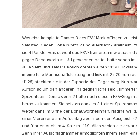
Was eine komplette Damen 3 des FSV Marktoffingen zu leist
Samstag. Gegen Donauwörth 2 und Auerbach-Streitheim, zwe
sie 4 Punkte, was sowohl das FSV-Trainerteam wie auch di
gegen Donauwörth mit 3:1 gewonnen hatte, hatte schon im e
Julia Seitz und Tamara Bosch drehten einen 14:19 Rückstan
in eine tolle Mannschaftsleistung und ließ mit 25:20 nun re
(11:25) steckten sie in der Euphorie des Tages weg. Nun war
Aufschlag um den anderen ins gegnerische Feld „zimmerte“.
Spitzenteam. Donauwörth 2 hatte nach diesem FSV-Sieg mit
heran zu kommen. Sie setzten ganz im Stil einer Spitzenmanns
weiter ganz im Sinne der Donauwörtherinnen. Nadine Willig
einer Viererserie am Aufschlag aber noch den Ausgleich (2
und führten auch im 4. Satz mit 11:9. Alles schien die erwa
Zehn ihrer Aufschlaghämmer ermöglichten ihrem Team eine 