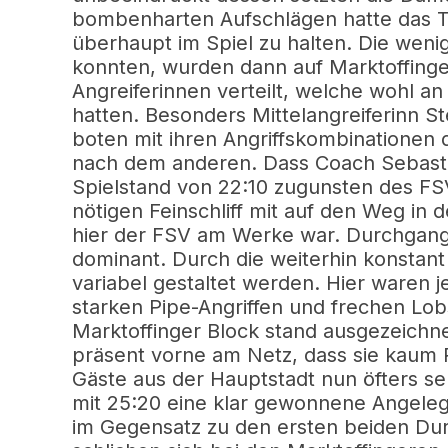
bombenharten Aufschlägen hatte das 
überhaupt im Spiel zu halten. Die wenig
konnten, wurden dann auf Marktoffinger
Angreiferinnen verteilt, welche wohl a
hatten. Besonders Mittelangreiferinn St
boten mit ihren Angriffskombinationen 
nach dem anderen. Dass Coach Sebasti
Spielstand von 22:10 zugunsten des F
nötigen Feinschliff mit auf den Weg in 
hier der FSV am Werke war. Durchgang 
dominant. Durch die weiterhin konstan
variabel gestaltet werden. Hier waren j
starken Pipe-Angriffen und frechen L
Marktoffinger Block stand ausgezeichnet
präsent vorne am Netz, dass sie kaum 
Gäste aus der Hauptstadt nun öfters s
mit 25:20 eine klar gewonnene Angelege
im Gegensatz zu den ersten beiden Dur