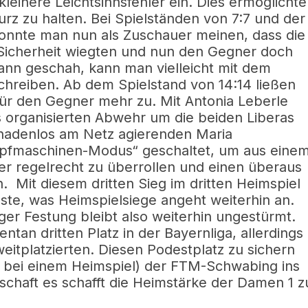
kleinere Leichtsinnsfehler ein. Dies ermöglichte
z zu halten. Bei Spielständen von 7:7 und der
onnte man nun als Zuschauer meinen, dass die
Sicherheit wiegten und nun den Gegner doch
n geschah, kann man vielleicht mit dem
hreiben. Ab dem Spielstand von 14:14 ließen
für den Gegner mehr zu. Mit Antonia Leberle
s organisierten Abwehr um die beiden Liberas
gnadenlos am Netz agierenden Maria
mpfmaschinen-Modus“ geschaltet, um aus eine
r regelrecht zu überrollen und einen überaus
 Mit diesem dritten Sieg im dritten Heimspiel
ste, was Heimspielsiege angeht weiterhin an.
er Festung bleibt also weiterhin ungestürmt.
an dritten Platz in der Bayernliga, allerdings
eitplatzierten. Diesen Podestplatz zu sichern
r bei einem Heimspiel) der FTM-Schwabing ins
chaft es schafft die Heimstärke der Damen 1 z