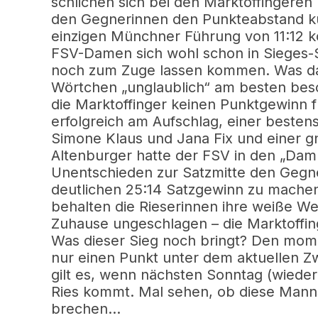
schlichen sich bei den Marktoffingeren 
den Gegnerinnen den Punkteabstand kur
einzigen Münchner Führung von 11:12 k
FSV-Damen sich wohl schon in Sieges-
noch zum Zuge lassen kommen. Was dan
Wörtchen „unglaublich“ am besten besc
die Marktoffinger keinen Punktgewinn 
erfolgreich am Aufschlag, einer besten
Simone Klaus und Jana Fix und einer 
Altenburger hatte der FSV in den „Da
Unentschieden zur Satzmitte den Gegne
deutlichen 25:14 Satzgewinn zu machen.
behalten die Rieserinnen ihre weiße We
Zuhause ungeschlagen – die Marktoffing
Was dieser Sieg noch bringt? Den moment
nur einen Punkt unter dem aktuellen Zw
gilt es, wenn nächsten Sonntag (wiede
Ries kommt. Mal sehen, ob diese Manns
brechen…