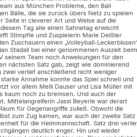
Team aus München Probleme, den Ball
en Bälle, die sie zurück übers Netz zu spielen
 Seite in cleverer Art und Weise auf die
n diesem Tag alle einen Sahnetag erwischt
effi Stimpfle und Zuspielerin Marie Deißler
den Zuschauern einen „Volleyball-Leckerbissen
an Stadali bei einer genommenen Auszeit bei
SV seinem Team noch Anweisungen für den
den nächsten Satz gab, zeigt wie dominierend
zwei verlief anschließend nicht weniger
t starke Annahme konnte das Spiel schnell und
etzt vor allem Melli Dauser und Lisa Müller mit
obs kaum noch zu bremsen. Und auch der
. Mittelangreiferin Jassi Beyerle war derart
Raum für Gegenangriffe zuließ. Obwohl die
elbst zum Zug kamen, war auch der zweite Satz
nheit für die Heimmannschaft. Satz drei verlie
chgängen deutlich enger. Hin und wieder