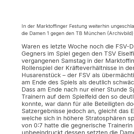
In der Marktoffinger Festung weiterhin ungeschlag
die Damen 1 gegen den TB München (Archivbild)
Waren es letzte Woche noch die FSV-Da
Gegners im Spiel gegen den TSV Eiself
vergangenen Samstag in der Marktoffi
Rollenspiel der Kräfteverhältnisse in d
Husarenstück – der FSV als übermächt
am Ende des Spiels als deutlich schwä
Dass am Ende nach nur einer Stunde Sp
Trainern auf dem Spielfeld den so deut
konnte, war dann für alle Beteiligten d
Satzergebnisse jedoch an, gleicht das
welche sich in höhere Stratosphären sp
von 0:7 hatte die gegnerische Traineri
unbeeindruckt dessen setzten die Damen