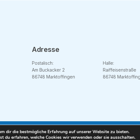
Adresse
Adresse
Postalisch:
Halle:
Am Buckacker 2
Raiffeisenstraße
86748 Marktoffingen
86748 Marktoffin
m dir die bestmögliche Erfahrung auf unserer Website zu bieten.
Copyright © 2023 DUOH Kreativbüro
t du erfahren, welche Cookies wir verwenden oder sie ausschalten.