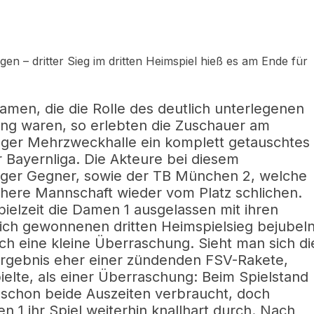
en – dritter Sieg im dritten Heimspiel hieß es am Ende für
men, die die Rolle des deutlich unterlegenen
ing waren, so erlebten die Zuschauer am
nger Mehrzweckhalle ein komplett getauschtes
er Bayernliga. Die Akteure bei diesem
iger Gegner, sowie der TB München 2, welche
chere Mannschaft wieder vom Platz schlichen.
ielzeit die Damen 1 ausgelassen mit ihren
lich gewonnenen dritten Heimspielsieg bejubel
och eine kleine Überraschung. Sieht man sich di
 Ergebnis eher einer zündenden FSV-Rakete,
ielte, als einer Überraschung: Beim Spielstand
n schon beide Auszeiten verbraucht, doch
 1 ihr Spiel weiterhin knallhart durch. Nach