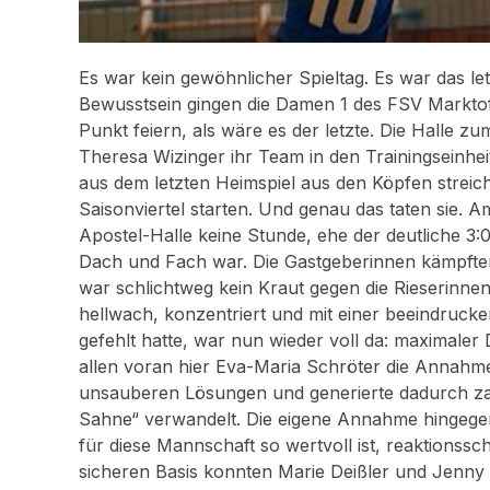
Es war kein gewöhnlicher Spieltag. Es war das le
Bewusstsein gingen die Damen 1 des FSV Marktoff
Punkt feiern, als wäre es der letzte. Die Halle z
Theresa Wizinger ihr Team in den Trainingseinhei
aus dem letzten Heimspiel aus den Köpfen streiche
Saisonviertel starten. Und genau das taten sie.
Apostel-Halle keine Stunde, ehe der deutliche 3
Dach und Fach war. Die Gastgeberinnen kämpften
war schlichtweg kein Kraut gegen die Rieserinne
hellwach, konzentriert und mit einer beeindrucke
gefehlt hatte, war nun wieder voll da: maximaler
allen voran hier Eva-Maria Schröter die Annahm
unsauberen Lösungen und generierte dadurch zah
Sahne“ verwandelt. Die eigene Annahme hingegen 
für diese Mannschaft so wertvoll ist, reaktionssc
sicheren Basis konnten Marie Deißler und Jenny 