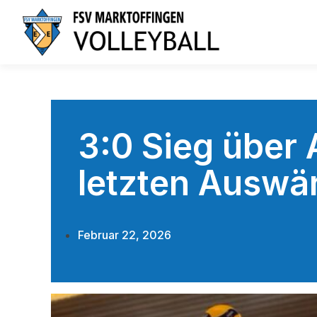
3:0 Sieg über 
letzten Auswär
Februar 22, 2026