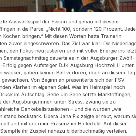
tzte Auswärtsspiel der Saison und genau mit diesem
ingen in die Partie. „Nicht 100, sondern 120 Prozent. Jed
um Kochen bringen.“ Mit diesen Worten hatte Trainerin
ten zuvor eingeschworen. Das Ziel war klar: Die Niederlag
n, den Fokus neu justieren und mit voller Energie ins letz
 Am Samstagnachmittag dauerte es in der Augsburger Zwölf-
:0-Erfolg gegen Aufsteiger DJK Augsburg Hochzoll II unter
 wacker, gaben keinen Ball verloren, doch an diesem Tag
n gewachsen. Von Beginn an präsentierte sich der FSV
nden Klarheit im eigenen Spiel. Was im Heimspiel noch
 Druck im Aufschlag. Serie um Serie setzte Marktoffingen,
e der Augsburgerinnen unter Stress, zwang sie zu
lreiche Dankeballsituationen – und die wurden „wie
stand bockstark. Libera Jana Fix zeigte erneut, warum si
hnell und mit enormer Präsenz im Hinterfeld. Auf dieser
Stempfle ihr Zuspiel nahezu bilderbuchmäßig verteilen.