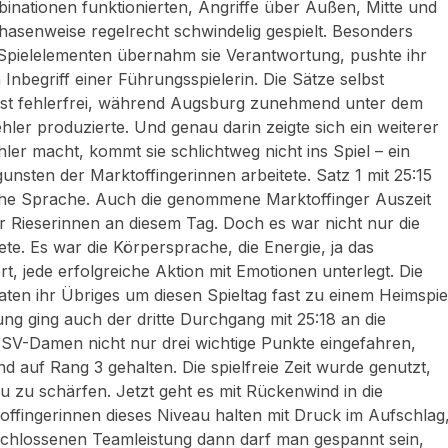
binationen funktionierten, Angriffe über Außen, Mitte und
hasenweise regelrecht schwindelig gespielt. Besonders
len Spielelementen übernahm sie Verantwortung, pushte ihr
nbegriff einer Führungsspielerin. Die Sätze selbst
fast fehlerfrei, während Augsburg zunehmend unter dem
hler produzierte. Und genau darin zeigte sich ein weiterer
ler macht, kommt sie schlichtweg nicht ins Spiel – ein
nsten der Marktoffingerinnen arbeitete. Satz 1 mit 25:15
liche Sprache. Auch die genommene Marktoffinger Auszeit
r Rieserinnen an diesem Tag. Doch es war nicht nur die
nete. Es war die Körpersprache, die Energie, ja das
, jede erfolgreiche Aktion mit Emotionen unterlegt. Die
taten ihr Übriges um diesen Spieltag fast zu einem Heimspie
ng ging auch der dritte Durchgang mit 25:18 an die
FSV-Damen nicht nur drei wichtige Punkte eingefahren,
nd auf Rang 3 gehalten. Die spielfreie Zeit wurde genutzt,
zu schärfen. Jetzt geht es mit Rückenwind in die
ffingerinnen dieses Niveau halten mit Druck im Aufschlag
schlossenen Teamleistung dann darf man gespannt sein,