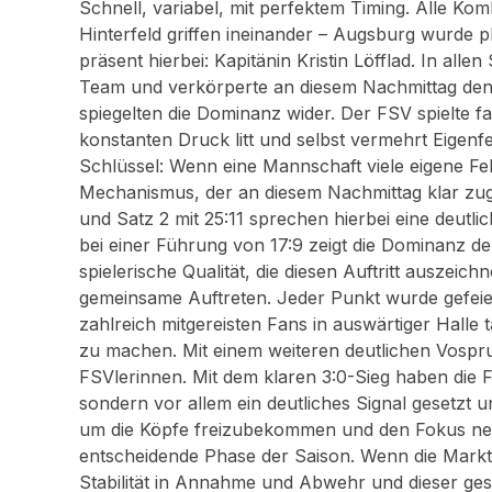
Schnell, variabel, mit perfektem Timing. Alle Kom
Hinterfeld griffen ineinander – Augsburg wurde p
präsent hierbei: Kapitänin Kristin Löfflad. In al
Team und verkörperte an diesem Nachmittag den I
spiegelten die Dominanz wider. Der FSV spielte 
konstanten Druck litt und selbst vermehrt Eigenfe
Schlüssel: Wenn eine Mannschaft viele eigene Feh
Mechanismus, der an diesem Nachmittag klar zugu
und Satz 2 mit 25:11 sprechen hierbei eine deut
bei einer Führung von 17:9 zeigt die Dominanz de
spielerische Qualität, die diesen Auftritt auszeich
gemeinsame Auftreten. Jeder Punkt wurde gefeiert
zahlreich mitgereisten Fans in auswärtiger Halle 
zu machen. Mit einem weiteren deutlichen Vospru
FSVlerinnen. Mit dem klaren 3:0-Sieg haben die 
sondern vor allem ein deutliches Signal gesetzt u
um die Köpfe freizubekommen und den Fokus neu 
entscheidende Phase der Saison. Wenn die Markto
Stabilität in Annahme und Abwehr und dieser ge