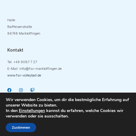
Adresse
Halle:
Raiffeisenstraße
86748 Marktoffingen
Kontakt
Tel. +49
9087 7 27
E-Mail:
info@fsv-marktoffingen.de
www.fsv-volleyball.de
Wir verwenden Cookies, um dir die bestmögliche Erfahrung auf
unserer Website zu bieten.
In den
Einstellungen
kannst du erfahren, welche Cookies wir
verwenden oder sie ausschalten.
Copyright © 2023 DUOH Kreativbüro
Zustimmen